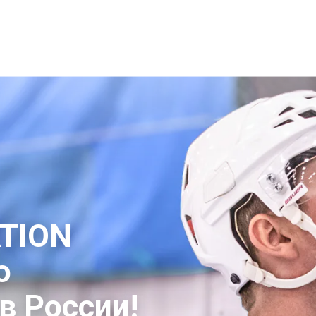
DRATION MIX
ПРЕИМУЩЕСТВА
КУПИТЬ НА OZON
TION
о
в России!
|