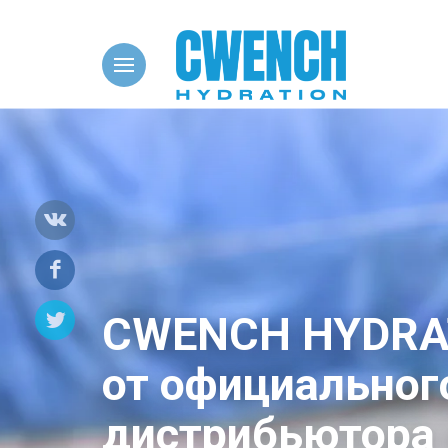
HY
CWENCH HYDRA
от официальног
дистрибьютора 