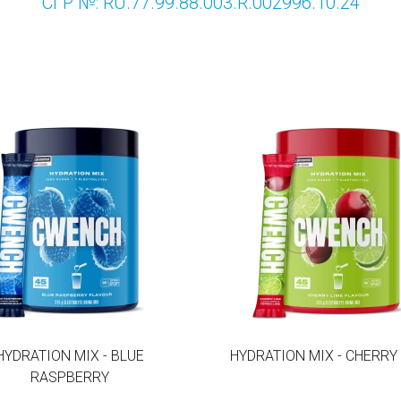
СГР №: RU.77.99.88.003.R.002996.10.24
HYDRATION MIX - BLUE
HYDRATION MIX - CHERRY
RASPBERRY