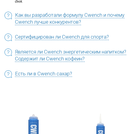
дня.
Как вы разработали формулу Cwench и почему
Cwench лучше конкурентов?
Сертифицирован ли Cwench для спорта?
Является ли Cwench энергетическим напитком?
Содержит ли Cwench кофеин?
Есть ли в Cwench сахар?