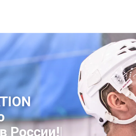
DRATION MIX
ПРЕИМУЩЕСТВА
КУПИТЬ НА OZON
TION
о
в России!
|