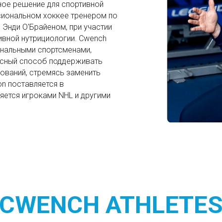
ное решение для спортивной
сиональном хоккее тренером по
 Энди О'Брайеном, при участии
ивной нутрициологии. Cwench
нальными спортсменами,
кусный способ поддерживать
ований, стремясь заменить
on поставляется в
ется игроками NHL и другими
CWENCH ATHLETE