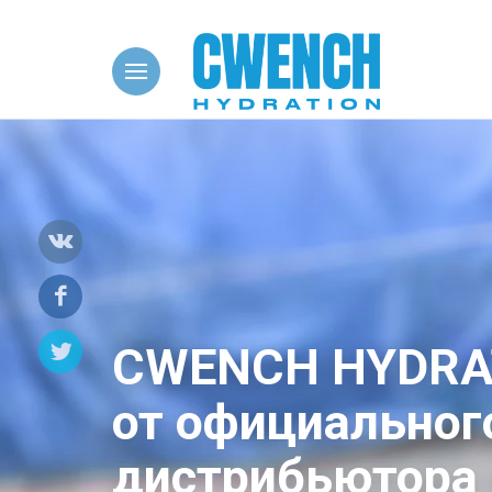
HY
CWENCH HYDRA
от официальног
дистрибьютора 