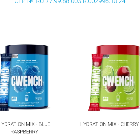
СГР №: RU.77.99.88.003.R.002996.10.24
HYDRATION MIX - BLUE
HYDRATION MIX - CHERRY
RASPBERRY