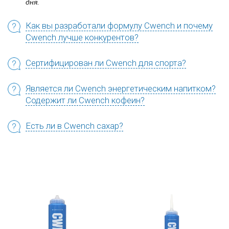
дня.
Как вы разработали формулу Cwench и почему
Cwench лучше конкурентов?
Сертифицирован ли Cwench для спорта?
Является ли Cwench энергетическим напитком?
Содержит ли Cwench кофеин?
Есть ли в Cwench сахар?