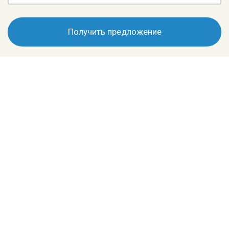
Получить предложение
+7 (495) 196-70-88
info@cwenchhydration.ru