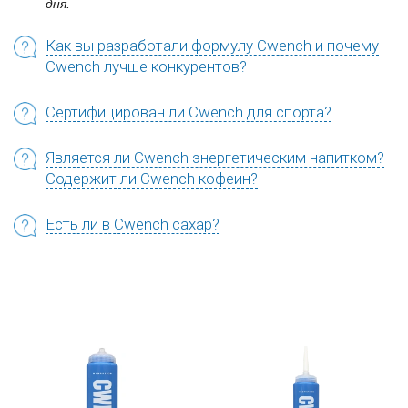
дня.
Как вы разработали формулу Cwench и почему
Cwench лучше конкурентов?
Сертифицирован ли Cwench для спорта?
Является ли Cwench энергетическим напитком?
Содержит ли Cwench кофеин?
Есть ли в Cwench сахар?