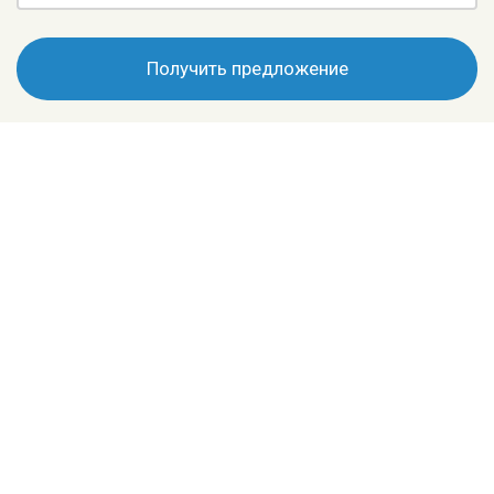
Получить предложение
+7 (495) 196-70-88
info@cwenchhydration.ru