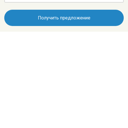
Получить предложение
+7 (495) 196-70-88
info@cwenchhydration.ru