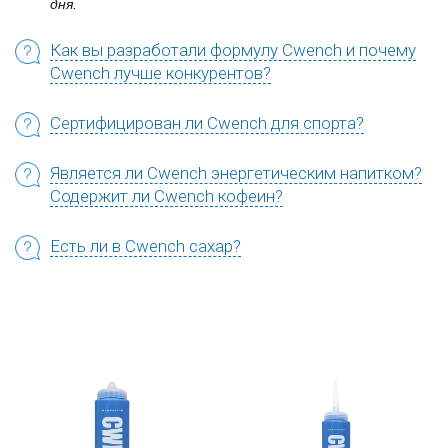
дня.
Как вы разработали формулу Cwench и почему
Cwench лучше конкурентов?
Сертифицирован ли Cwench для спорта?
Является ли Cwench энергетическим напитком?
Содержит ли Cwench кофеин?
Есть ли в Cwench сахар?