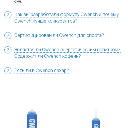
дня.
Как вы разработали формулу Cwench и почему
Cwench лучше конкурентов?
Сертифицирован ли Cwench для спорта?
Является ли Cwench энергетическим напитком?
Содержит ли Cwench кофеин?
Есть ли в Cwench сахар?