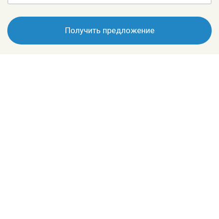
Получить предложение
+7 (495) 196-70-88
info@cwenchhydration.ru