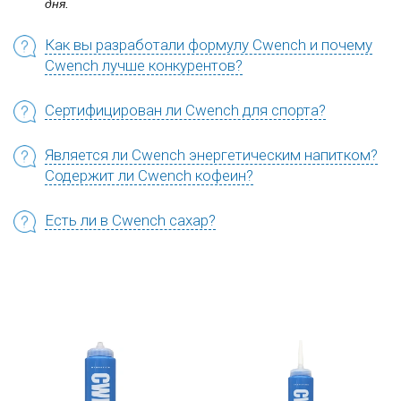
дня.
Как вы разработали формулу Cwench и почему
Cwench лучше конкурентов?
Сертифицирован ли Cwench для спорта?
Является ли Cwench энергетическим напитком?
Содержит ли Cwench кофеин?
Есть ли в Cwench сахар?