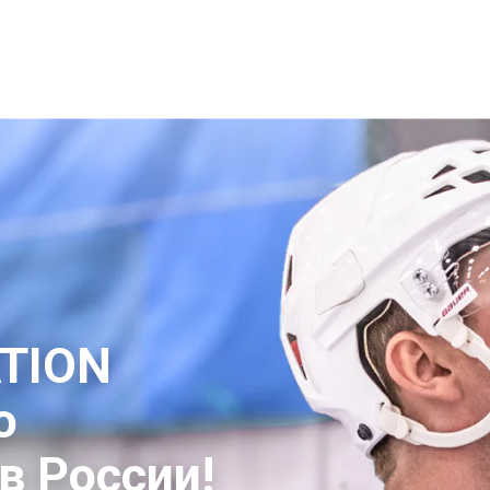
DRATION MIX
ПРЕИМУЩЕСТВА
КУПИТЬ НА OZON
TION
о
в России!
|