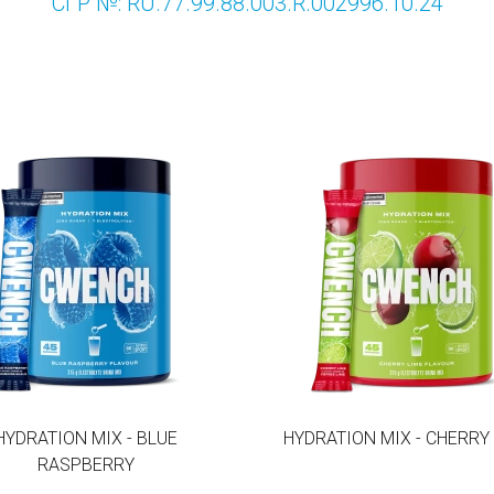
СГР №: RU.77.99.88.003.R.002996.10.24
HYDRATION MIX - BLUE
HYDRATION MIX - CHERRY
RASPBERRY