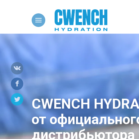
HY
CWENCH HYDRA
от официальног
дистрибьютора 