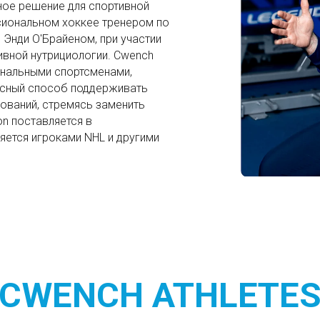
ное решение для спортивной
сиональном хоккее тренером по
 Энди О'Брайеном, при участии
ивной нутрициологии. Cwench
нальными спортсменами,
кусный способ поддерживать
ований, стремясь заменить
on поставляется в
ется игроками NHL и другими
CWENCH ATHLETE