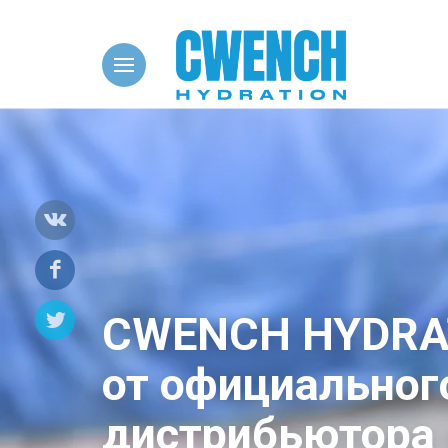
HY
CWENCH HYDRA
от официальног
дистрибьютора 