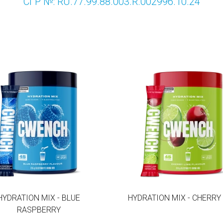
СГР №: RU.77.99.88.003.R.002996.10.24
HYDRATION MIX - BLUE
HYDRATION MIX - CHERRY
RASPBERRY