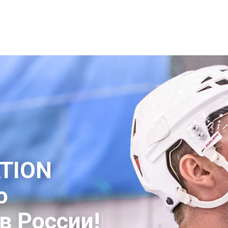
DRATION MIX
ПРЕИМУЩЕСТВА
КУПИТЬ НА OZON
TION
о
в России!
|