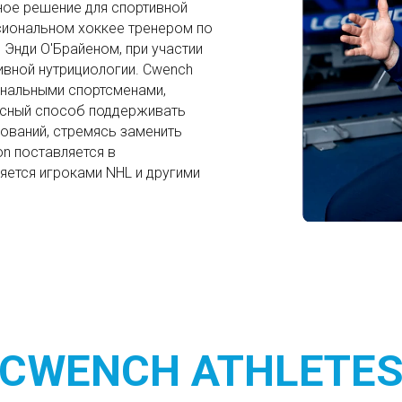
ное решение для спортивной
сиональном хоккее тренером по
 Энди О'Брайеном, при участии
ивной нутрициологии. Cwench
нальными спортсменами,
кусный способ поддерживать
ований, стремясь заменить
on поставляется в
ется игроками NHL и другими
CWENCH ATHLETE