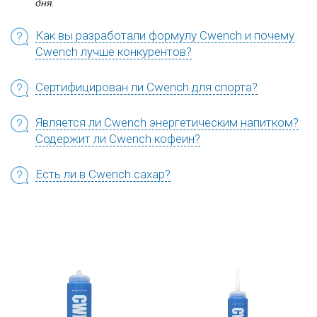
дня.
Как вы разработали формулу Cwench и почему
Cwench лучше конкурентов?
Сертифицирован ли Cwench для спорта?
Является ли Cwench энергетическим напитком?
Содержит ли Cwench кофеин?
Есть ли в Cwench сахар?